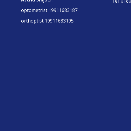
Tel: 0180
optometrist 19911683187
orthoptist 19911683195